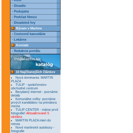
- Kino
- Divadlo
- Podujatia
- Prehľad filmov
- Divadelné hry
Bývam v Martine
- Cestovné kancelárie
- Lekárne
Kontakt
- Redakcia portálu
10 Najčítanejších článkov
Nová dominanta: MARTIN
PLAZA
TULIP - spoločensko-
obchodné centrum
Bezplatný internet - poznáme
detaily
Komunálne voľby: poznáme
prvých kandidátov na primátora
mesta
TULIP CENTER - máme prvé
fotografie!
Aktualizované 5.
októbra
MARTIN PLAZA mieri do
mesta
Nové martinské autobusy -
fotografie