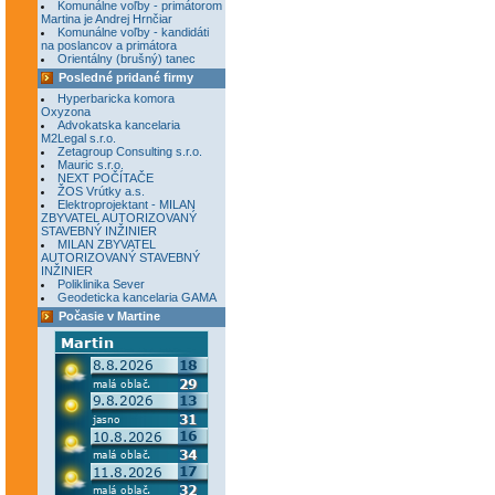
Komunálne voľby - primátorom
Martina je Andrej Hrnčiar
Komunálne voľby - kandidáti
na poslancov a primátora
Orientálny (brušný) tanec
Posledné pridané firmy
Hyperbaricka komora
Oxyzona
Advokatska kancelaria
M2Legal s.r.o.
Zetagroup Consulting s.r.o.
Mauric s.r.o.
NEXT POČÍTAČE
ŽOS Vrútky a.s.
Elektroprojektant - MILAN
ZBYVATEL AUTORIZOVANÝ
STAVEBNÝ INŽINIER
MILAN ZBYVATEL
AUTORIZOVANÝ STAVEBNÝ
INŽINIER
Poliklinika Sever
Geodeticka kancelaria GAMA
Počasie v Martine