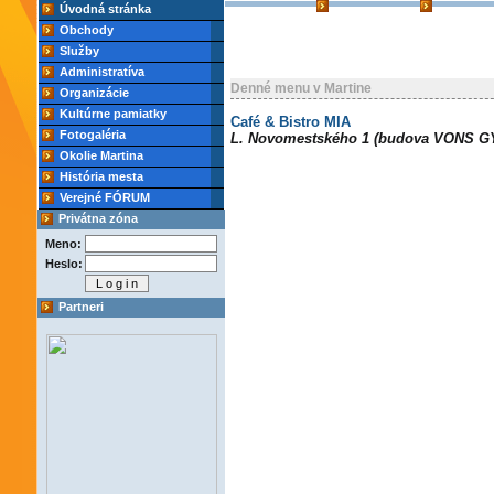
Úvodná stránka
Obchody
Služby
Administratíva
Denné menu v Martine
Organizácie
Kultúrne pamiatky
Café & Bistro MIA
Fotogaléria
L. Novomestského 1 (budova VONS GY
Okolie Martina
História mesta
Verejné FÓRUM
Privátna zóna
Meno:
Heslo:
Partneri