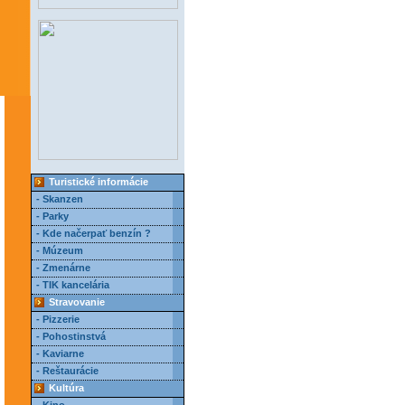
Turistické informácie
- Skanzen
- Parky
- Kde načerpať benzín ?
- Múzeum
- Zmenárne
- TIK kancelária
Stravovanie
- Pizzerie
- Pohostinstvá
- Kaviarne
- Reštaurácie
Kultúra