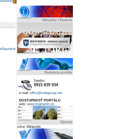
Aktuality / Eaukcie
eštaurácie
Redakcia portálu
Telefón:
0915 839 934
e-mail:
office@zetagroup.net
DOSTUPNOSŤ PORTÁLU
web:
www.mojmartin.sk
Výrocia
zdroj: Wikipedia