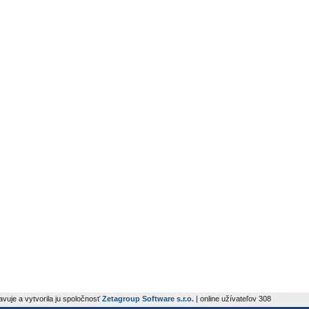
avuje a vytvorila ju spoločnosť
Zetagroup Software s.r.o.
| online užívateľov 308