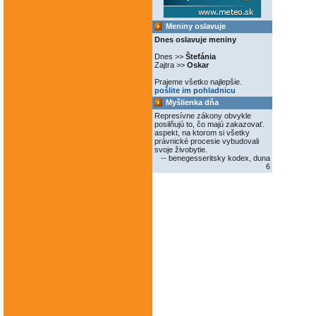
Meniny oslavuje
Dnes oslavuje meniny
Dnes >>
Štefánia
Zajtra >>
Oskar
Prajeme všetko najlepšie.
pošlite im pohladnicu
Myšlienka dňa
Represívne zákony obvykle
posilňujú to, čo majú zakazovať.
aspekt, na ktorom si všetky
právnické procesie vybudovali
svoje živobytie.
-- benegesseritsky kodex, duna
6