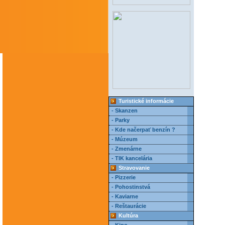
Turistické informácie
- Skanzen
- Parky
- Kde načerpať benzín ?
- Múzeum
- Zmenárne
- TIK kancelária
Stravovanie
- Pizzerie
- Pohostinstvá
- Kaviarne
- Reštaurácie
Kultúra