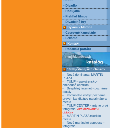
- Kino
- Divadlo
- Podujatia
- Prehľad filmov
- Divadelné hry
Bývam v Martine
- Cestovné kancelárie
- Lekárne
Kontakt
- Redakcia portálu
10 Najčítanejších článkov
Nová dominanta: MARTIN
PLAZA
TULIP - spoločensko-
obchodné centrum
Bezplatný internet - poznáme
detaily
Komunálne voľby: poznáme
prvých kandidátov na primátora
mesta
TULIP CENTER - máme prvé
fotografie!
Aktualizované 5.
októbra
MARTIN PLAZA mieri do
mesta
Nové martinské autobusy -
fotografie