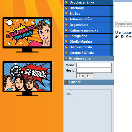
Úvodná stránka
Obchody
Služby
Administratíva
Denné me
Organizácie
Kultúrne pamiatky
U mäsiar
Fotogaléria
M. R. Šte
Okolie Martina
História mesta
Verejné FÓRUM
Privátna zóna
Meno:
Heslo:
Partneri