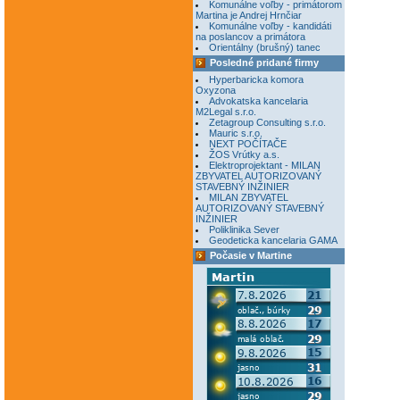
Komunálne voľby - primátorom
Martina je Andrej Hrnčiar
Komunálne voľby - kandidáti
na poslancov a primátora
Orientálny (brušný) tanec
Posledné pridané firmy
Hyperbaricka komora
Oxyzona
Advokatska kancelaria
M2Legal s.r.o.
Zetagroup Consulting s.r.o.
Mauric s.r.o.
NEXT POČÍTAČE
ŽOS Vrútky a.s.
Elektroprojektant - MILAN
ZBYVATEL AUTORIZOVANÝ
STAVEBNÝ INŽINIER
MILAN ZBYVATEL
AUTORIZOVANÝ STAVEBNÝ
INŽINIER
Poliklinika Sever
Geodeticka kancelaria GAMA
Počasie v Martine