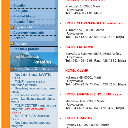
- Kino
- Divadlo
Prieložtek 1, 03601 Martin
, Ubytovanie
- Podujatia
Tel.:
043-430 71 01,
Mapa
- Prehľad filmov
- Divadelné hry
HOTEL SLOVAN-PROFI Slovensko s.r.o.
Bývam v Martine
A. Kmeťa 576, 03601 Martin
- Cestovné kancelárie
, Ubytovanie
Tel.:
043-413 55 32, 043-413 22 13,
Mapa
- Lekárne
Kontakt
HOTEL PIATROVÁ
- Redakcia portálu
Karváša a Bláhovca 5526, 03861 Vrútky
, Ubytovanie
Tel.:
043-428 42 98,
Fax.:
428 43 89,
Mapa
10 Najčítanejších článkov
HOTEL OLYMP
Nová dominanta: MARTIN
Kollárova 49, 03601 Martin
PLAZA
, Ubytovanie
TULIP - spoločensko-
Tel.:
043-423 82 75,
Fax.:
423 82 68,
Mapa
obchodné centrum
Bezplatný internet - poznáme
detaily
HOTEL MARTINSKÉ HOLE MGH s.r.o.
Komunálne voľby: poznáme
prvých kandidátov na primátora
Martinské hole, 03601 Martin
mesta
, Ubytovanie
TULIP CENTER - máme prvé
Tel.:
043-422 34 67, 043-422 34 68,
Mapa
fotografie!
Aktualizované 5.
októbra
MARTIN PLAZA mieri do
HOTEL GRANDIS
mesta
Nové martinské autobusy -
Hrdinov SNP 350, 03601 Martin
fotografie