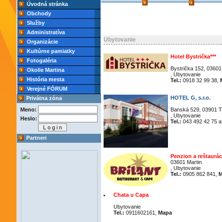
Úvodná stránka
Obchody
Služby
Administratíva
Ubytovanie
Organizácie
Kultúrne pamiatky
Hotel Bystrička***
Fotogaléria
Bystrička 152, 03601
Okolie Martina
, Ubytovanie
História mesta
Tel.:
0918 32 99 38,
Verejné FÓRUM
HOTEL G, s.r.o.
Privátna zóna
Meno:
Banská 529, 03901 T
, Ubytovanie
Heslo:
Tel.:
043 492 42 75 a
Partneri
Penzion a reštaurá
03601 Martin
, Ubytovanie
Tel.:
0905 862 841,
M
Chata u Capa
Ubytovanie
Tel.:
0911602161,
Mapa