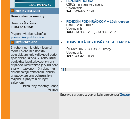
PENZIÓN HÔRKA
03802 Turčianske Jaseno
Ubytovanie
Meniny oslavuje
Tel.:
043-429 77 28
Dnes oslavuje meniny
PENZIÓN POD HRÁDKOM – Lövingerová D
Dnes >>
Štefánia
03811 Belá - Dulice
Zajtra >>
Oskar
Ubytovanie
Tel.:
043-430 12 21, 043-430 12 22
Prajeme všetko najlepšie.
pošlite im pohladnicu
Myšlienka dňa
TURISTICKÁ UBYTOVŇA KOSTELANSKÁ
1. robot nesmie ublizit ludskej
Štúrova 1070/13, 03853 Turany
bytosti alebo necinnostou
Ubytovanie
sposobit, ze ludskej bytosti bude
Tel.:
043-429 10 49
sposobena skoda. 2. robot musi
posluchat ludsku bytost okrem
pripadov, ked rozkaz je v rozpore
s prvym zakonom. 3. robot musi
[
1
]
chranit svoju existenciu, okrem
pripadov, ze tato ochrana je v
rozpore s prvym a druhym
zakonom.
-- tri zakony robotiky, Isaac
Asimov
Stránku spravuje a vytvorila ju spoločnosť
Zetagr