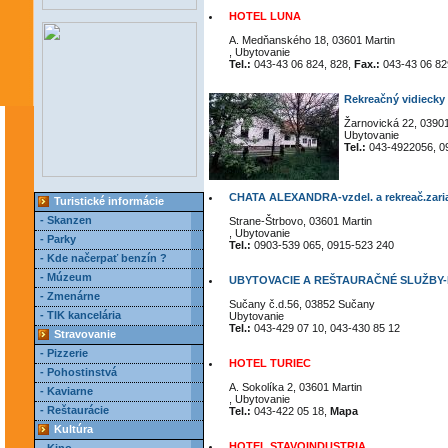
HOTEL LUNA
A. Medňanského 18, 03601 Martin
, Ubytovanie
Tel.:
043-43 06 824, 828,
Fax.:
043-43 06 82
Rekreačný vidieck
Žarnovická 22, 03901
Ubytovanie
Tel.:
043-4922056, 0
CHATA ALEXANDRA-vzdel. a rekreač.zari
Turistické informácie
- Skanzen
Strane-Štrbovo, 03601 Martin
, Ubytovanie
- Parky
Tel.:
0903-539 065, 0915-523 240
- Kde načerpať benzín ?
- Múzeum
UBYTOVACIE A REŠTAURAČNÉ SLUŽBY
- Zmenárne
Sučany č.d.56, 03852 Sučany
- TIK kancelária
Ubytovanie
Tel.:
043-429 07 10, 043-430 85 12
Stravovanie
- Pizzerie
HOTEL TURIEC
- Pohostinstvá
A. Sokolíka 2, 03601 Martin
- Kaviarne
, Ubytovanie
- Reštaurácie
Tel.:
043-422 05 18,
Mapa
Kultúra
HOTEL STAVOINDUSTRIA