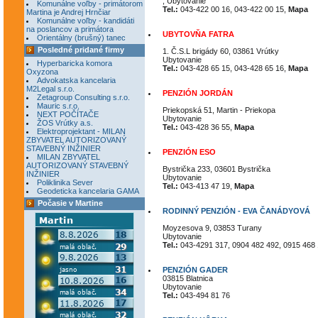
, Ubytovanie
Komunálne voľby - primátorom
Tel.:
043-422 00 16, 043-422 00 15,
Mapa
Martina je Andrej Hrnčiar
Komunálne voľby - kandidáti
na poslancov a primátora
UBYTOVŇA FATRA
Orientálny (brušný) tanec
Posledné pridané firmy
1. Č.S.L brigády 60, 03861 Vrútky
Ubytovanie
Hyperbaricka komora
Tel.:
043-428 65 15, 043-428 65 16,
Mapa
Oxyzona
Advokatska kancelaria
M2Legal s.r.o.
PENZIÓN JORDÁN
Zetagroup Consulting s.r.o.
Mauric s.r.o.
Priekopská 51, Martin - Priekopa
NEXT POČÍTAČE
Ubytovanie
ŽOS Vrútky a.s.
Tel.:
043-428 36 55,
Mapa
Elektroprojektant - MILAN
ZBYVATEL AUTORIZOVANÝ
STAVEBNÝ INŽINIER
PENZIÓN ESO
MILAN ZBYVATEL
AUTORIZOVANÝ STAVEBNÝ
Bystrička 233, 03601 Bystrička
INŽINIER
Ubytovanie
Poliklinika Sever
Tel.:
043-413 47 19,
Mapa
Geodeticka kancelaria GAMA
Počasie v Martine
RODINNÝ PENZIÓN - EVA ČANÁDYOVÁ
Moyzesova 9, 03853 Turany
Ubytovanie
Tel.:
043-4291 317, 0904 482 492, 0915 468
PENZIÓN GADER
03815 Blatnica
Ubytovanie
Tel.:
043-494 81 76