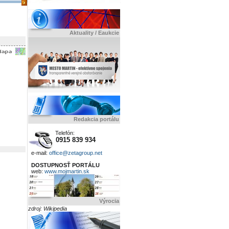
Aktuality / Eaukcie
Redakcia portálu
Telefón:
0915 839 934
e-mail:
office@zetagroup.net
DOSTUPNOSŤ PORTÁLU
web:
www.mojmartin.sk
Výrocia
zdroj: Wikipedia