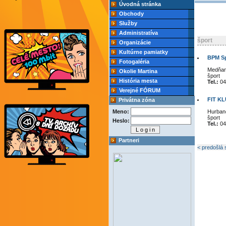
Úvodná stránka
Obchody
Služby
Administratíva
šport
Organizácie
Kultúrne pamiatky
BPM Sp
Fotogaléria
Medňan
Okolie Martina
šport
História mesta
Tel.:
04
Verejné FÓRUM
FIT KLU
Privátna zóna
Meno:
Hurban
šport
Heslo:
Tel.:
04
Partneri
< predošlá 