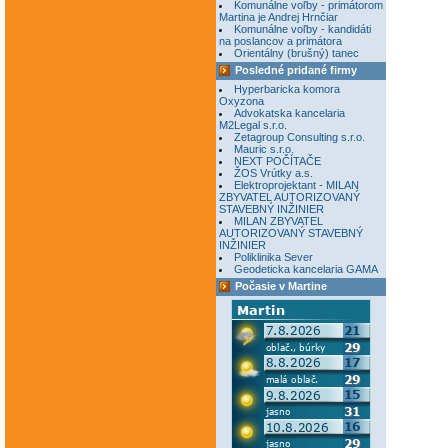
Komunálne voľby - primátorom
Martina je Andrej Hrnčiar
Komunálne voľby - kandidáti
na poslancov a primátora
Orientálny (brušný) tanec
Posledné pridané firmy
Hyperbaricka komora
Oxyzona
Advokatska kancelaria
M2Legal s.r.o.
Zetagroup Consulting s.r.o.
Mauric s.r.o.
NEXT POČÍTAČE
ŽOS Vrútky a.s.
Elektroprojektant - MILAN
ZBYVATEL AUTORIZOVANÝ
STAVEBNÝ INŽINIER
MILAN ZBYVATEL
AUTORIZOVANÝ STAVEBNÝ
INŽINIER
Poliklinika Sever
Geodeticka kancelaria GAMA
Počasie v Martine