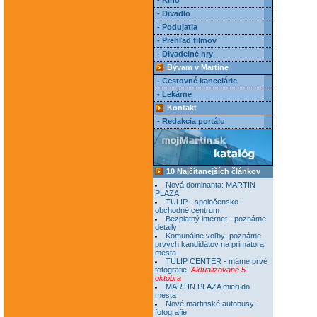
- Kino
- Divadlo
- Podujatia
- Prehľad filmov
- Divadelné hry
Bývam v Martine
- Cestovné kancelárie
- Lekárne
Kontakt
- Redakcia portálu
10 Najčítanejších článkov
Nová dominanta: MARTIN
PLAZA
TULIP - spoločensko-
obchodné centrum
Bezplatný internet - poznáme
detaily
Komunálne voľby: poznáme
prvých kandidátov na primátora
mesta
TULIP CENTER - máme prvé
fotografie!
Aktualizované 5.
októbra
MARTIN PLAZA mieri do
mesta
Nové martinské autobusy -
fotografie