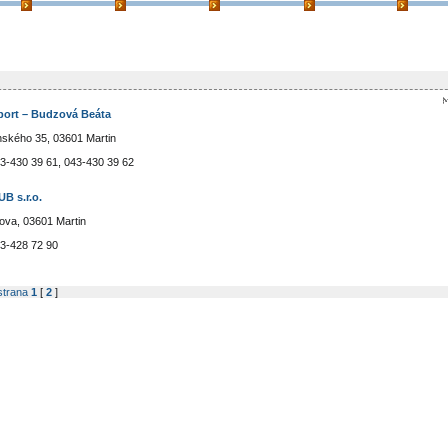
ort – Budzová Beáta
ského 35, 03601 Martin
3-430 39 61, 043-430 39 62
B s.r.o.
ova, 03601 Martin
3-428 72 90
strana
1
[
2
]