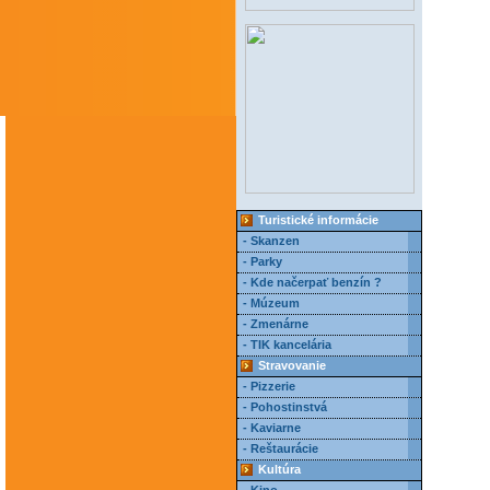
Turistické informácie
- Skanzen
- Parky
- Kde načerpať benzín ?
- Múzeum
- Zmenárne
- TIK kancelária
Stravovanie
- Pizzerie
- Pohostinstvá
- Kaviarne
- Reštaurácie
Kultúra