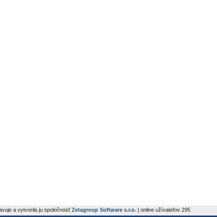
avuje a vytvorila ju spoločnosť
Zetagroup Software s.r.o.
| online užívateľov 295