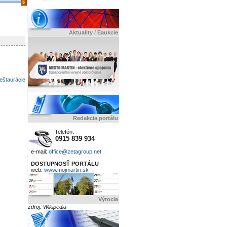
Aktuality / Eaukcie
eštaurácie
Redakcia portálu
Telefón:
0915 839 934
e-mail:
office@zetagroup.net
DOSTUPNOSŤ PORTÁLU
web:
www.mojmartin.sk
Výrocia
zdroj: Wikipedia