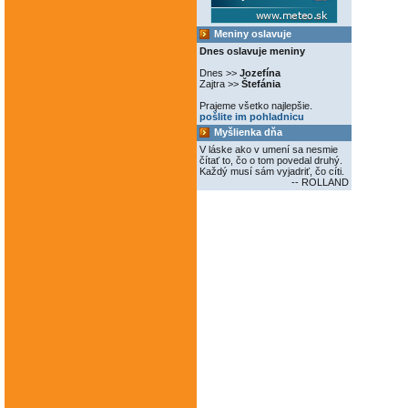
Meniny oslavuje
Dnes oslavuje meniny
Dnes >>
Jozefína
Zajtra >>
Štefánia
Prajeme všetko najlepšie.
pošlite im pohladnicu
Myšlienka dňa
V láske ako v umení sa nesmie
čítať to, čo o tom povedal druhý.
Každý musí sám vyjadriť, čo cíti.
-- ROLLAND