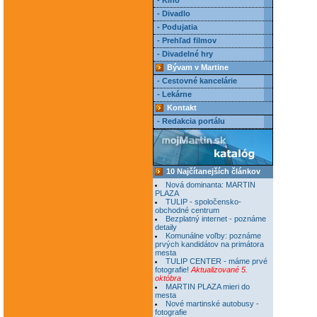
- Kino
- Divadlo
- Podujatia
- Prehľad filmov
- Divadelné hry
Bývam v Martine
- Cestovné kancelárie
- Lekárne
Kontakt
- Redakcia portálu
10 Najčítanejších článkov
Nová dominanta: MARTIN
PLAZA
TULIP - spoločensko-
obchodné centrum
Bezplatný internet - poznáme
detaily
Komunálne voľby: poznáme
prvých kandidátov na primátora
mesta
TULIP CENTER - máme prvé
fotografie!
Aktualizované 5.
októbra
MARTIN PLAZA mieri do
mesta
Nové martinské autobusy -
fotografie