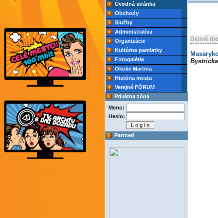
Úvodná stránka
Obchody
Služby
Administratíva
Denné me
Organizácie
Kultúrne pamiatky
Masarykov
Fotogaléria
Bystricka
Okolie Martina
História mesta
Verejné FÓRUM
Privátna zóna
Meno:
Heslo:
Partneri