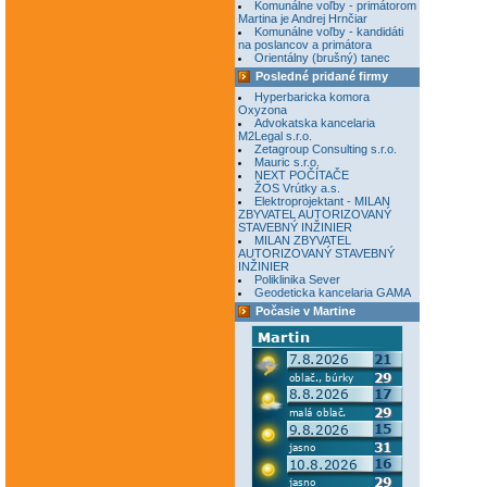
Komunálne voľby - primátorom
Martina je Andrej Hrnčiar
Komunálne voľby - kandidáti
na poslancov a primátora
Orientálny (brušný) tanec
Posledné pridané firmy
Hyperbaricka komora
Oxyzona
Advokatska kancelaria
M2Legal s.r.o.
Zetagroup Consulting s.r.o.
Mauric s.r.o.
NEXT POČÍTAČE
ŽOS Vrútky a.s.
Elektroprojektant - MILAN
ZBYVATEL AUTORIZOVANÝ
STAVEBNÝ INŽINIER
MILAN ZBYVATEL
AUTORIZOVANÝ STAVEBNÝ
INŽINIER
Poliklinika Sever
Geodeticka kancelaria GAMA
Počasie v Martine