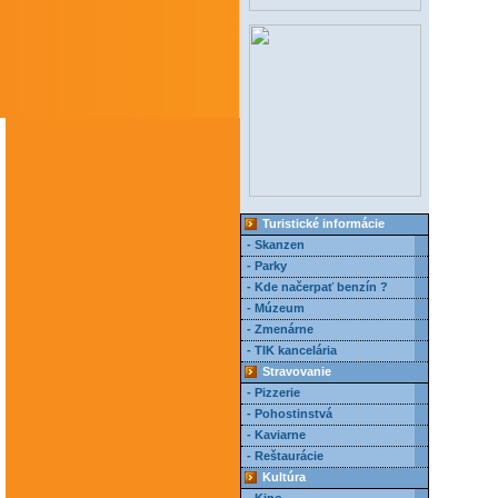
Turistické informácie
- Skanzen
- Parky
- Kde načerpať benzín ?
- Múzeum
- Zmenárne
- TIK kancelária
Stravovanie
- Pizzerie
- Pohostinstvá
- Kaviarne
- Reštaurácie
Kultúra