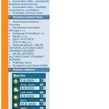
Komunálne voľby - primátorom
Martina je Andrej Hrnčiar
Komunálne voľby - kandidáti
na poslancov a primátora
Orientálny (brušný) tanec
Posledné pridané firmy
Hyperbaricka komora
Oxyzona
Advokatska kancelaria
M2Legal s.r.o.
Zetagroup Consulting s.r.o.
Mauric s.r.o.
NEXT POČÍTAČE
ŽOS Vrútky a.s.
Elektroprojektant - MILAN
ZBYVATEL AUTORIZOVANÝ
STAVEBNÝ INŽINIER
MILAN ZBYVATEL
AUTORIZOVANÝ STAVEBNÝ
INŽINIER
Poliklinika Sever
Geodeticka kancelaria GAMA
Počasie v Martine