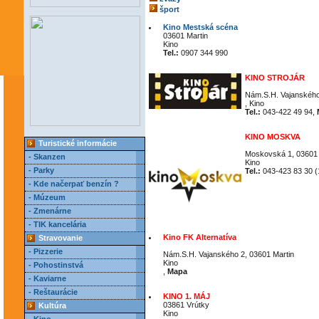
šport
Kino Mestská scéna
03601 Martin
Kino
Tel.:
0907 344 990
KINO STROJÁR
Nám.S.H. Vajanského
, Kino
Tel.:
043-422 49 94,
KINO MOSKVA
Turistické informácie
Moskovská 1, 03601 
- Skanzen
Kino
- Parky
Tel.:
043-423 83 30 (
- Kde načerpať benzín ?
- Múzeum
- Zmenárne
- TIK kancelária
Kino FK Alternatíva
Stravovanie
- Pizzerie
Nám.S.H. Vajanského 2, 03601 Martin
Kino
- Pohostinstvá
,
Mapa
- Kaviarne
- Reštaurácie
KINO 1. MÁJ
03861 Vrútky
Kultúra
Kino