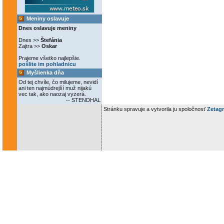
Meniny oslavuje
Dnes oslavuje meniny
Dnes >>
Štefánia
Zajtra >>
Oskar
Prajeme všetko najlepšie.
pošlite im pohladnicu
Myšlienka dňa
Od tej chvíle, čo milujeme, nevidí
ani ten najmúdrejší muž nijakú
vec tak, ako naozaj vyzerá.
-- STENDHAL
Stránku spravuje a vytvorila ju spoločnosť
Zetagr