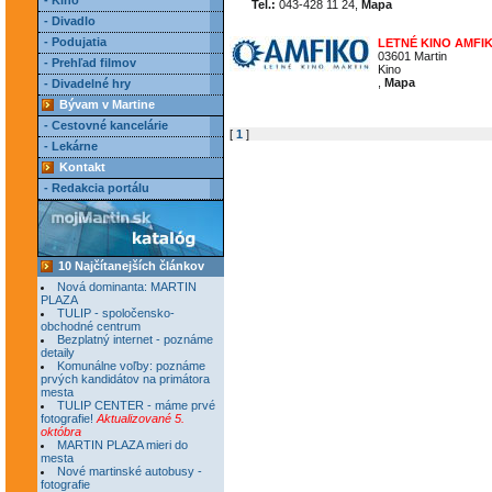
- Kino
Tel.:
043-428 11 24,
Mapa
- Divadlo
- Podujatia
LETNÉ KINO AMFI
03601 Martin
- Prehľad filmov
Kino
,
Mapa
- Divadelné hry
Bývam v Martine
- Cestovné kancelárie
[
1
]
- Lekárne
Kontakt
- Redakcia portálu
10 Najčítanejších článkov
Nová dominanta: MARTIN
PLAZA
TULIP - spoločensko-
obchodné centrum
Bezplatný internet - poznáme
detaily
Komunálne voľby: poznáme
prvých kandidátov na primátora
mesta
TULIP CENTER - máme prvé
fotografie!
Aktualizované 5.
októbra
MARTIN PLAZA mieri do
mesta
Nové martinské autobusy -
fotografie