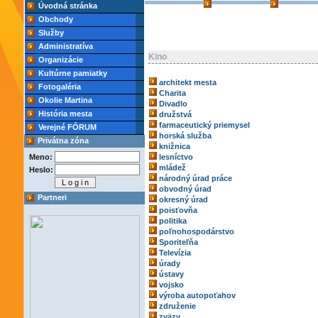
Úvodná stránka
Obchody
Služby
Administratíva
Kino
Organizácie
Kultúrne pamiatky
architekt mesta
Fotogaléria
Charita
Okolie Martina
Divadlo
História mesta
družstvá
farmaceutický priemysel
Verejné FÓRUM
horská služba
Privátna zóna
knižnica
Meno:
lesníctvo
mládež
Heslo:
národný úrad práce
obvodný úrad
Partneri
okresný úrad
poisťovňa
politika
poľnohospodárstvo
Sporiteľňa
Televízia
úrady
ústavy
vojsko
výroba autopoťahov
združenie
zväzy